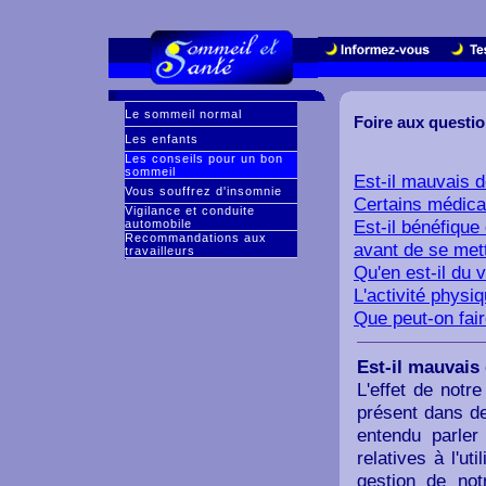
Le sommeil normal
Foire aux questi
Les enfants
Les conseils pour un bon
sommeil
Est-il mauvais 
Vous souffrez d'insomnie
Certains médica
Vigilance et conduite
Est-il bénéfique
automobile
Recommandations aux
avant de se mett
travailleurs
Qu'en est-il du v
L'activité physi
Que peut-on fair
Est-il mauvais
L'effet de notr
présent dans de
entendu parler
relatives à l'ut
gestion de not