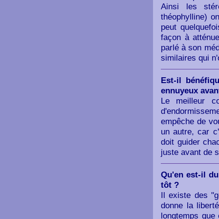
Ainsi les sté
théophylline) o
peut quelquefoi
façon à atténue
parlé à son méd
similaires qui n
Est-il bénéfi
ennuyeux avant
Le meilleur co
d'endormissemen
empêche de vou
un autre, car c
doit guider cha
juste avant de s
Qu'en est-il du
tôt ?
Il existe des "
donne la libert
longtemps que 