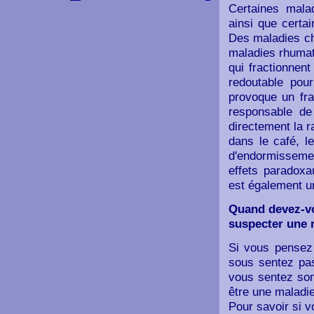
Certaines malad
ainsi que certa
Des maladies ch
maladies rhumat
qui fractionnen
redoutable pour
provoque un fra
responsable de
directement la r
dans le café, l
d'endormissemen
effets paradoxa
est également un
Quand devez-vo
suspecter une 
Si vous pensez
sous sentez pas
vous sentez som
être une maladi
Pour savoir si v