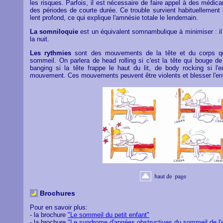
les risques. Parfois, il est nécessaire de faire appel à des médi
des périodes de courte durée. Ce trouble survient habituellement 
lent profond, ce qui explique l'amnésie totale le lendemain.
La somniloquie
est un équivalent somnambulique à minimiser : il s
la nuit.
Les rythmies
sont des mouvements de la tête et du corps qu
sommeil. On parlera de head rolling si c'est la tête qui bouge d
banging si la tête frappe le haut du lit, de body rocking si l
mouvement. Ces mouvements peuvent être violents et blesser l'en
Brochures
Pour en savoir plus:
- la brochure
"Le sommeil du petit enfant"
- la brochure
"Le syndrome d'apnées obstructives du sommeil de l'