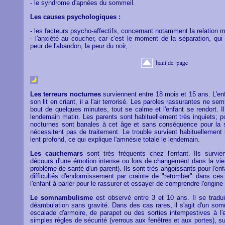
- le syndrome d'apnées du sommeil.
Les causes psychologiques :
- les facteurs psycho-affectifs, concernant notamment la relation m
- l'anxiété au coucher, car c'est le moment de la séparation, qu
peur de l'abandon, la peur du noir,…
Les terreurs nocturnes
surviennent entre 18 mois et 15 ans. L'enf
son lit en criant, il a l'air terrorisé. Les paroles rassurantes ne se
bout de quelques minutes, tout se calme et l'enfant se rendort. I
lendemain matin. Les parents sont habituellement très inquiets; p
nocturnes sont banales à cet âge et sans conséquence pour la sa
nécessitent pas de traitement. Le trouble survient habituellement
lent profond, ce qui explique l'amnésie totale le lendemain.
Les cauchemars
sont très fréquents chez l'enfant. Ils survi
décours d'une émotion intense ou lors de changement dans la vie
problème de santé d'un parent). Ils sont très angoissants pour l'enf
difficultés d'endormissement par crainte de "retomber" dans ces
l'enfant à parler pour le rassurer et essayer de comprendre l'origin
Le somnambulisme
est observé entre 3 et 10 ans. Il se tradu
déambulation sans gravité. Dans des cas rares, il s'agit d'un s
escalade d'armoire, de parapet ou des sorties intempestives à l'
simples règles de sécurité (verrous aux fenêtres et aux portes), suf