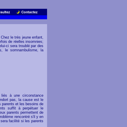
 Chez le très jeune enfant,
rfois de réelles insomnies;
lui-ci sera troublé par des
rs, le somnambulisme, la
 liés à une circonstance
endort pas, la cause est le
s parents et les besoins de
nts suffit à perpétuer le
deux parents permettent de
problème rencontré s'il y en
sera facilité si les parents