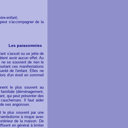
ère-enfant;
i peut s'accompagner de la
Les parasomnies
ant s'assoit ou se jette de
mblent avoir aucun effet. Au
l ne se souvient de rien le
ourtant ces manifestations
nté de l'enfant. Elles ne
 lors d'un éveil en sommeil
ennent le plus souvent au
 familiale (déménagement,
ant, qui peut présenter des
 cauchemars. Il faut aider
e de ses angoisses.
it le plus souvent par une
omnambulisme à risque avec
extérieur de la maison. De
fisent en général à limiter