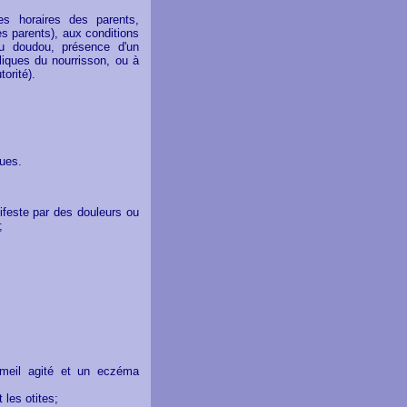
s horaires des parents,
es parents), aux conditions
ou doudou, présence d'un
liques du nourrisson, ou à
torité).
ues.
nifeste par des douleurs ou
;
mmeil agité et un eczéma
les otites;